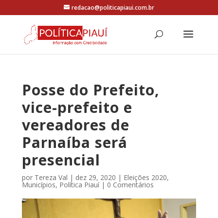
redacao@politicapiaui.com.br
Posse do Prefeito,
vice-prefeito e
vereadores de
Parnaíba será
presencial
por
Tereza Val
|
dez 29, 2020
|
Eleições 2020
,
Municípios
,
Política Piauí
|
0 Comentários