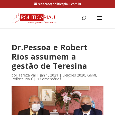
redacao@politicapiaui.com.br
Dr.Pessoa e Robert
Rios assumem a
gestão de Teresina
por
Tereza Val
|
jan 1, 2021
|
Eleições 2020
,
Geral
,
Política Piauí
|
0 Comentários