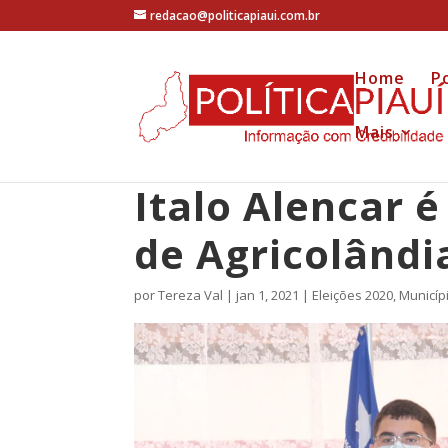
redacao@politicapiaui.com.br
Home
Po
Mais
Italo Alencar 
de Agricolândi
por
Tereza Val
|
jan 1, 2021
|
Eleições 2020
,
Municíp