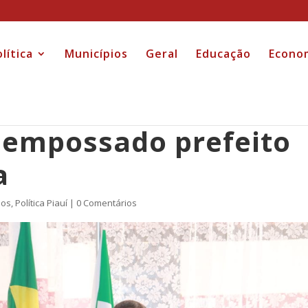
lítica
Municípios
Geral
Educação
Econo
é empossado prefeito
a
ios
,
Política Piauí
|
0 Comentários