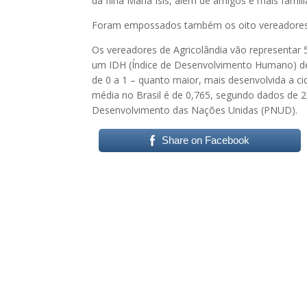
da filha Maria Isis, além de amigos e mais famili
Foram empossados também os oito vereadores d
Os vereadores de Agricolândia vão representar 
um IDH (Índice de Desenvolvimento Humano) de 
de 0 a 1 – quanto maior, mais desenvolvida a c
média no Brasil é de 0,765, segundo dados de
Desenvolvimento das Nações Unidas (PNUD).
Share on Facebook