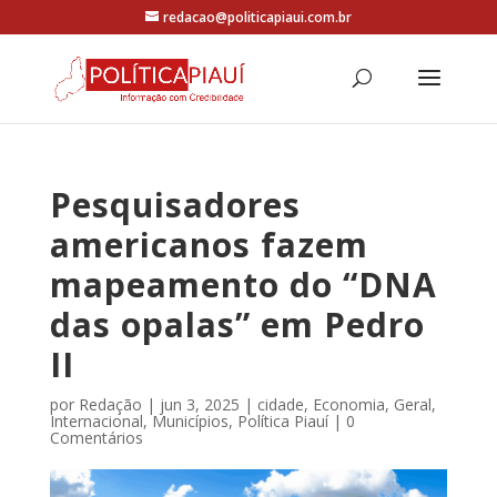
redacao@politicapiaui.com.br
Pesquisadores
americanos fazem
mapeamento do “DNA
das opalas” em Pedro
II
por
Redação
|
jun 3, 2025
|
cidade
,
Economia
,
Geral
,
Internacional
,
Municípios
,
Política Piauí
|
0
Comentários