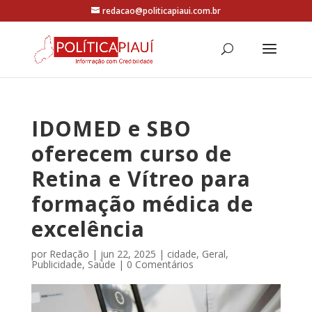
redacao@politicapiaui.com.br
IDOMED e SBO
oferecem curso de
Retina e Vítreo para
formação médica de
excelência
por
Redação
|
jun 22, 2025
|
cidade
,
Geral
,
Publicidade
,
Saúde
|
0 Comentários