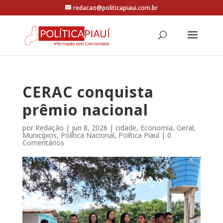
redacao@politicapiaui.com.br
CERAC conquista
prêmio nacional
por
Redação
|
jun 8, 2026
|
cidade
,
Economia
,
Geral
,
Municípios
,
Política Nacional
,
Política Piauí
|
0
Comentários