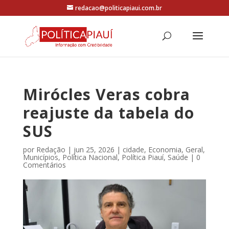
redacao@politicapiaui.com.br
Mirócles Veras cobra
reajuste da tabela do
SUS
por
Redação
|
jun 25, 2026
|
cidade
,
Economia
,
Geral
,
Municípios
,
Política Nacional
,
Política Piauí
,
Saúde
|
0
Comentários