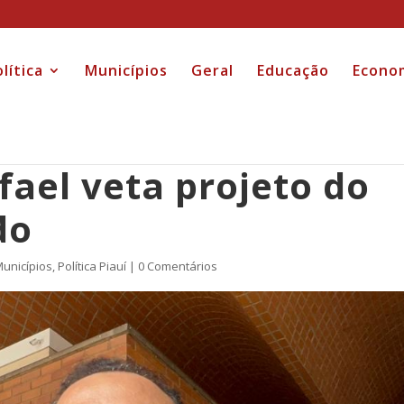
lítica
Municípios
Geral
Educação
Econo
ael veta projeto do
do
unicípios
,
Política Piauí
|
0 Comentários