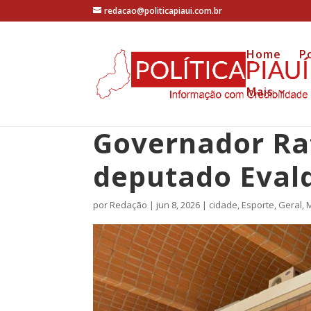
redacao@politicapiaui.com.br
Home
Po
Mais
Governador Raf
deputado Eval
por
Redação
|
jun 8, 2026
|
cidade
,
Esporte
,
Geral
,
M