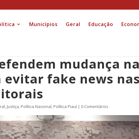
lítica
Municípios
Geral
Educação
Econo
 defendem mudança n
a evitar fake news na
itorais
ral
,
Justiça
,
Política Nacional
,
Política Piauí
|
0 Comentários