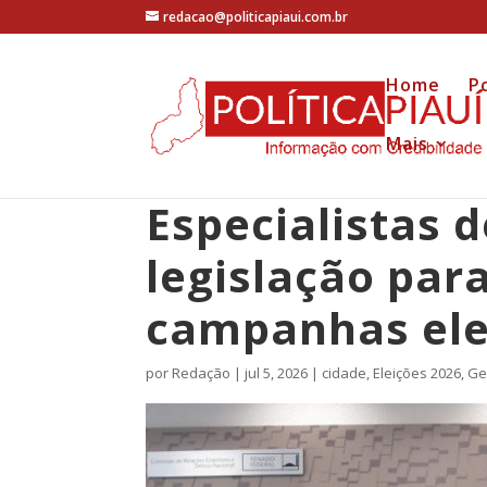
redacao@politicapiaui.com.br
Home
Po
Mais
Especialistas
legislação par
campanhas ele
por
Redação
|
jul 5, 2026
|
cidade
,
Eleições 2026
,
Ge