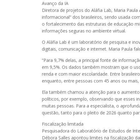
Avanço da IA
Diretora de projetos do Aláfia Lab, Maria Paula Al
informacional” dos brasileiros, sendo usada co
o fortalecimento das estruturas de educação mid
informações seguras no ambiente virtual.
O Aláfia Lab é um laboratório de pesquisa e in
digitais, comunicação e internet. Maria Paula f
“Para 9,7% delas, a principal fonte de informaç
em 9,5%. Os dados também mostram que o uso d
renda e com maior escolaridade. Entre brasileir
enquanto, entre pessoas com 45 anos ou mais, e
Ela também chamou a atenção para o aumento do
políticos, por exemplo, observando que esses 
muitas pessoas. Para a especialista, o aprofun
questão, tanto para o pleito de 2026 quanto para
Fiscalização limitada
Pesquisadora do Laboratório de Estudos de Inter
Débora Salles apontou limites na fiscalização da