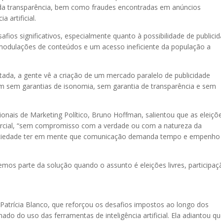
ida transparência, bem como fraudes encontradas em anúncios
 artificial.
fios significativos, especialmente quanto à possibilidade de publici
as modulações de conteúdos e um acesso ineficiente da população a
mitada, a gente vê a criação de um mercado paralelo de publicidade
ram sem garantias de isonomia, sem garantia de transparência e sem
sionais de Marketing Político, Bruno Hoffman, salientou que as eleiçõ
rcial, “sem compromisso com a verdade ou com a natureza da
 sociedade ter em mente que comunicação demanda tempo e empenho
emos parte da solução quando o assunto é eleições livres, participa
 Patrícia Blanco, que reforçou os desafios impostos ao longo dos
ado do uso das ferramentas de inteligência artificial. Ela adiantou q