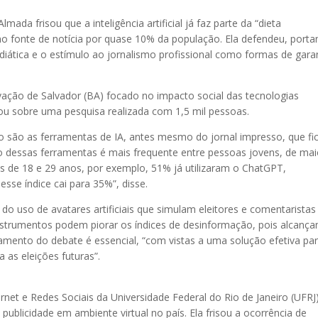
mada frisou que a inteligência artificial já faz parte da “dieta
mo fonte de notícia por quase 10% da população. Ela defendeu, porta
iática e o estímulo ao jornalismo profissional como formas de garan
ovação de Salvador (BA) focado no impacto social das tecnologias
alou sobre uma pesquisa realizada com 1,5 mil pessoas.
ão são as ferramentas de IA, antes mesmo do jornal impresso, que fi
essas ferramentas é mais frequente entre pessoas jovens, de mai
os de 18 e 29 anos, por exemplo, 51% já utilizaram o ChatGPT,
sse índice cai para 35%”, disse.
 uso de avatares artificiais que simulam eleitores e comentaristas
instrumentos podem piorar os índices de desinformação, pois alcanç
damento do debate é essencial, “com vistas a uma solução efetiva pa
 as eleições futuras”.
net e Redes Sociais da Universidade Federal do Rio de Janeiro (UFRJ)
 publicidade em ambiente virtual no país. Ela frisou a ocorrência de