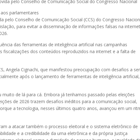
movida pelo Conselho de Comunicação Social do Congresso Nacional
 aos parlamentares
da pelo Conselho de Comunicação Social (CCS) do Congresso Nacion
islação, para evitar a disseminação de informações falsas na internet
026.
ência das ferramentas de inteligência artificial nas campanhas
s fiscalizações dos conteúdos reproduzidos na internet e a falta de
CCS, Angela Cignachi, que manifestou preocupação com desafios a s
ialmente após o lançamento de ferramentas de inteligência artificial,
muito de lá para cá. Embora já tenhamos passado pelas eleições
eições de 2026 trazem desafios inéditos para a comunicação social,
al, porque a tecnologia, nesses últimos quatro anos, avançou em um ri
aram a atacar também o processo eleitoral e o sistema eletrônico de
ilidade e a credibilidade da urna eletrônica e da própria Justiça