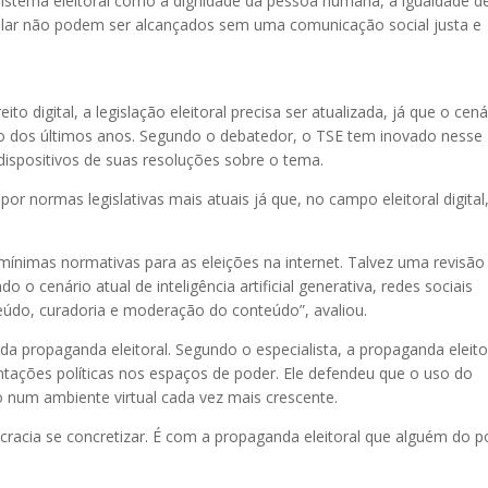
do sistema eleitoral como a dignidade da pessoa humana, a igualdade d
ular não podem ser alcançados sem uma comunicação social justa e
to digital, a legislação eleitoral precisa ser atualizada, já que o cená
o dos últimos anos. Segundo o debatedor, o TSE tem inovado nesse
ispositivos de suas resoluções sobre o tema.
por normas legislativas mais atuais já que, no campo eleitoral digital
 mínimas normativas para as eleições na internet. Talvez uma revisão
 o cenário atual de inteligência artificial generativa, redes sociais
údo, curadoria e moderação do conteúdo”, avaliou.
a propaganda eleitoral. Segundo o especialista, a propaganda eleito
ntações políticas nos espaços de poder. Ele defendeu que o uso do
num ambiente virtual cada vez mais crescente.
acia se concretizar. É com a propaganda eleitoral que alguém do 