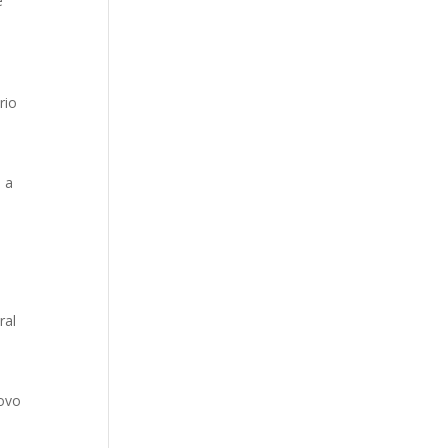
e
rio
, a
ral
povo