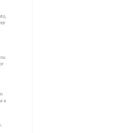
nto,
tir
cou
or
am
ra a
,