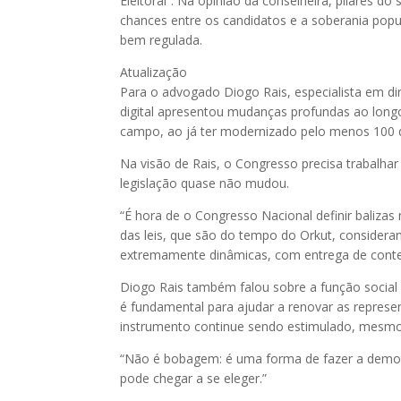
Eleitoral”. Na opinião da conselheira, pilares 
chances entre os candidatos e a soberania pop
bem regulada.
Atualização
Para o advogado Diogo Rais, especialista em direi
digital apresentou mudanças profundas ao long
campo, ao já ter modernizado pelo menos 100 d
Na visão de Rais, o Congresso precisa trabalhar 
legislação quase não mudou.
“É hora de o Congresso Nacional definir balizas
das leis, que são do tempo do Orkut, considerando
extremamente dinâmicas, com entrega de conte
Diogo Rais também falou sobre a função social d
é fundamental para ajudar a renovar as represe
instrumento continue sendo estimulado, mesmo 
“Não é bobagem: é uma forma de fazer a democr
pode chegar a se eleger.”