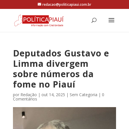
redacao@politicapiaui.com.br
Deputados Gustavo e
Limma divergem
sobre números da
fome no Piauí
por
Redação
|
out 14, 2025
|
Sem Categoria
|
0
Comentários